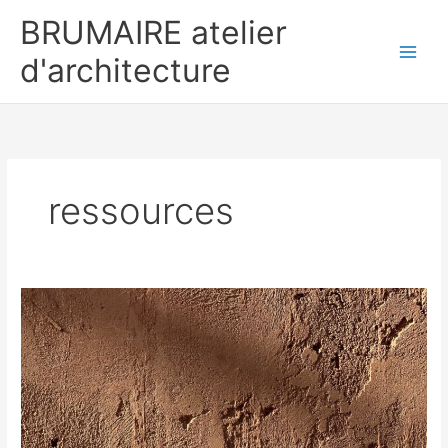
Zum
BRUMAIRE atelier
Inhalt
springen
d'architecture
ressources
L’habitat
du
futur
sera
coopératif