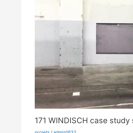
house
171 WINDISCH case study 
projets
/
admin1632