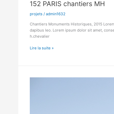
152 PARIS chantiers MH
projets
/
admin1632
Chantiers Monuments Historiques, 2015 Lorem ips
dapibus leo. Lorem ipsum dolor sit amet, consect
h.chevalier
Lire la suite »
141
FOURVIERE
centre
de
mémoire