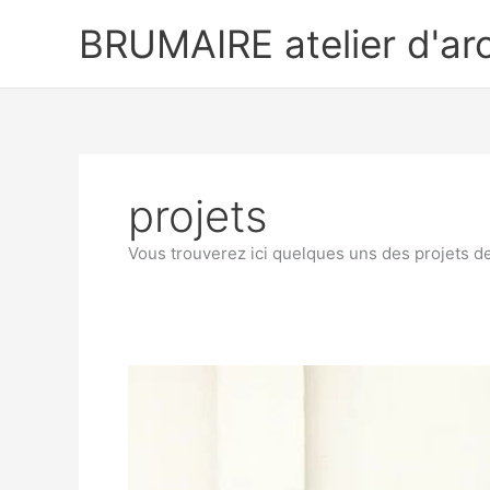
Aller
BRUMAIRE atelier d'arc
au
contenu
projets
Vous trouverez ici quelques uns des projets d
171
WINDISCH
case
study
steel