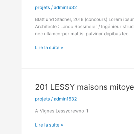
projets
/
admin1632
Blatt und Stachel, 2018 (concours) Lorem ipsum d
Architecte : Lando Rossmeier / Ingénieur struct
nec ullamcorper mattis, pulvinar dapibus leo.
Lire la suite »
201
201 LESSY maisons mitoy
LESSY
projets
/
admin1632
maisons
mitoyennes
A-Vignes Lessydrewno-1
Lire la suite »