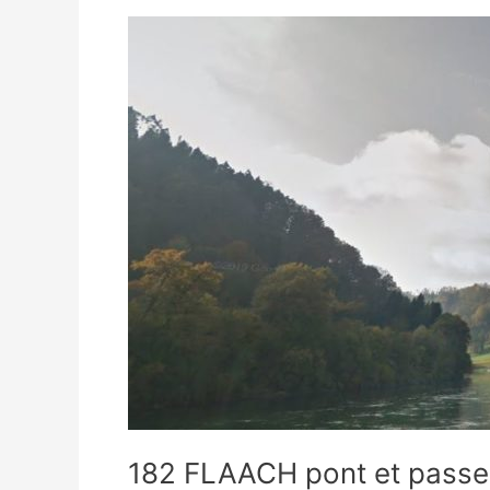
182
FLAACH
pont
et
passerelle
182 FLAACH pont et passer